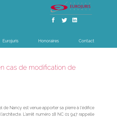
Eurojuris
Honoraires
Contact
en cas de modification de
 de Nancy est venue apporter sa pierre à l'édifice
l'architecte. L'arrêt numéro 18 NC 01 947 rappelle