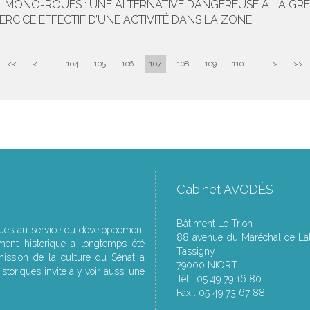
, MONO-ROUES : UNE ALTERNATIVE DANGEREUSE À LA GR
ERCICE EFFECTIF D’UNE ACTIVITÉ DANS LA ZONE
<<
<
...
104
105
106
107
108
109
110
...
>
>>
Cabinet AVODÈS
Bâtiment Le Trion
ques au service du développement
88 avenue du Maréchal de Lat
ment historique a longtemps été
Tassigny
ssion de la culture du Sénat a
79000 NIORT
storiques invite à y voir aussi une
Tél : 05 49 79 16 80
Fax : 05 49 73 67 88