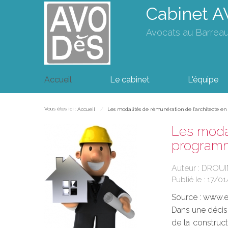
Cabinet 
Avocats au Barrea
Accueil
Le cabinet
L'équipe
Vous êtes ici :
Accueil
Les modalités de rémunération de l'architecte e
Les modal
program
Auteur : DRO
Publié le :
17/01
Source :
www.eu
Dans une décisi
de la construct