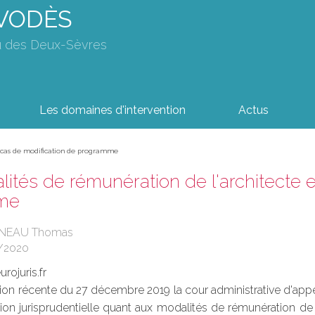
AVODÈS
u des Deux-Sèvres
Les domaines d'intervention
Actus
n cas de modification de programme
ités de rémunération de l'architecte 
me
UINEAU Thomas
/2020
rojuris.fr
on récente du 27 décembre 2019 la cour administrative d'appel
ion jurisprudentielle quant aux modalités de rémunération de 