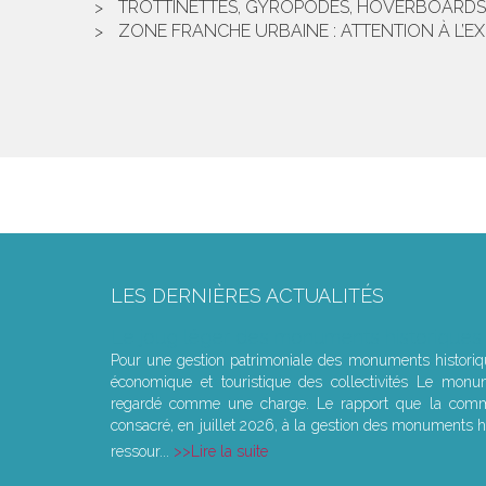
TROTTINETTES, GYROPODES, HOVERBOARDS
ZONE FRANCHE URBAINE : ATTENTION À L’EX
LES DERNIÈRES ACTUALITÉS
Le joug léger des monuments historiques
Pour une gestion patrimoniale des monuments histori
économique et touristique des collectivités Le monu
regardé comme une charge. Le rapport que la commi
consacré, en juillet 2026, à la gestion des monuments hi
ressour...
Lire la suite