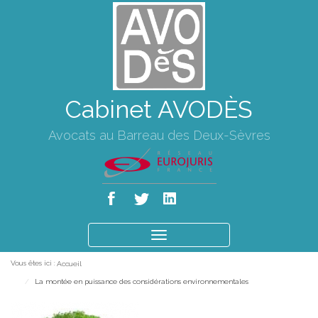
Cabinet AVODÈS
Avocats au Barreau des Deux-Sèvres
Ouvrir
le
Vous êtes ici :
Accueil
menu
La montée en puissance des considérations environnementales