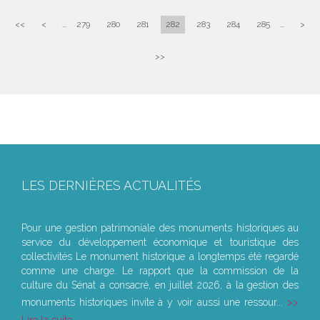
<<
<
...
279
280
281
282
283
284
285
...
>
>>
LES DERNIÈRES ACTUALITÉS
Le joug léger des monuments historiques
Pour une gestion patrimoniale des monuments historiques au
service du développement économique et touristique des
collectivités Le monument historique a longtemps été regardé
comme une charge. Le rapport que la commission de la
culture du Sénat a consacré, en juillet 2026, à la gestion des
monuments historiques invite à y voir aussi une ressour...