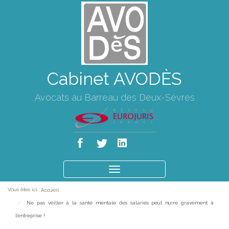
Cabinet AVODÈS
Avocats au Barreau des Deux-Sèvres
Ouvrir
le
Vous êtes ici :
Accueil
menu
Ne pas veiller à la santé mentale des salariés peut nuire gravement à
l’entreprise !