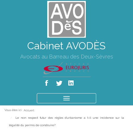
Cabinet AVODÈS
Avocats au Barreau des Deux-Sèvres
Ouvrir
le
Vous êtes ici :
Accueil
menu
Le non respect futur des règles d'urbanisme a t-il une incidence sur la
légalité du permis de construire?