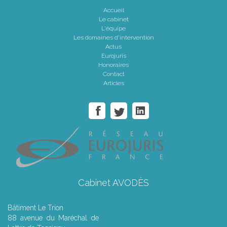
Accueil
Le cabinet
L'équipe
Les domaines d'intervention
Actus
Eurojuris
Honoraires
Contact
Articles
Cabinet AVODÈS
Bâtiment Le Trion
88 avenue du Maréchal de