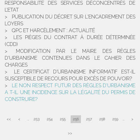
RESPONSABILITÉ DES SERVICES DÉCONCENTRÉS DE
L’ETAT
PUBLICATION DU DÉCRET SUR L'ENCADREMENT DES
LOYERS
QPC ET HARCÈLEMENT : ACTUALITÉ
LES PIÈGES DU CONTRAT À DURÉE DÉTERMINÉE
(CDD)
MODIFICATION PAR LE MAIRE DES RÈGLES
D'URBANISME CONTENUES DANS LE CAHIER DES
CHARGES
LE CERTIFICAT D'URBANISME INFORMATIF EST-IL
SUSCEPTIBLE DE RECOURS POUR EXCÈS DE POUVOIR?
LE NON RESPECT FUTUR DES RÈGLES D'URBANISME
A T-IL UNE INCIDENCE SUR LA LÉGALITÉ DU PERMIS DE
CONSTRUIRE?
<<
<
...
253
254
255
256
257
258
259
...
>
>>