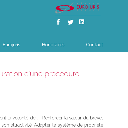
Eurojuris
Honoraires
Contact
auration d’une procédure
haient la volonté de : Renforcer la valeur du brevet
 son attractivité. Adapter le système de propriété