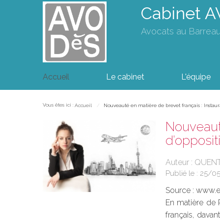
Cabinet 
Avocats au Barrea
Accueil
Le cabinet
L'équipe
Vous êtes ici :
Accueil
Nouveauté en matière de brevet français : Instaur
Nouveauté
d’opposit
Auteur : QUENT
Publié le :
25/0
Source :
www.eu
En matière de P
français, davan