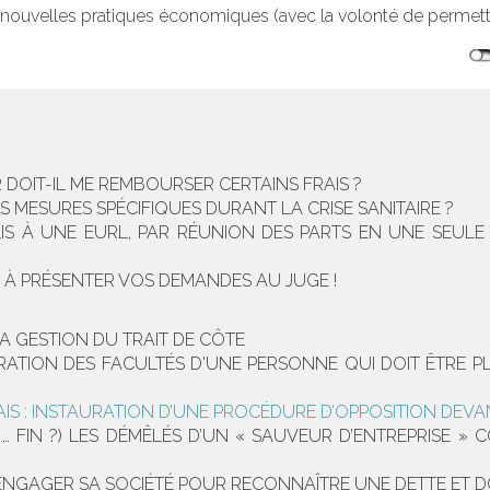
x nouvelles pratiques économiques (avec la volonté de permettr
 DOIT-IL ME REMBOURSER CERTAINS FRAIS ?
S MESURES SPÉCIFIQUES DURANT LA CRISE SANITAIRE ?
IS À UNE EURL, PAR RÉUNION DES PARTS EN UNE SEULE
N À PRÉSENTER VOS DEMANDES AU JUGE !
LA GESTION DU TRAIT DE CÔTE
RATION DES FACULTÉS D'UNE PERSONNE QUI DOIT ÊTRE P
S : INSTAURATION D’UNE PROCÉDURE D’OPPOSITION DEVANT
IN … FIN ?) LES DÉMÊLÉS D’UN « SAUVEUR D’ENTREPRISE
 D’ENGAGER SA SOCIÉTÉ POUR RECONNAÎTRE UNE DETTE ET 