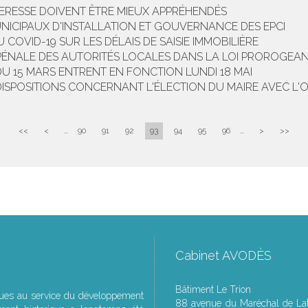
CHERESSE DOIVENT ÊTRE MIEUX APPRÉHENDÉS
NICIPAUX D'INSTALLATION ET GOUVERNANCE DES EPCI
COVID-19 SUR LES DÉLAIS DE SAISIE IMMOBILIÈRE
 PÉNALE DES AUTORITÉS LOCALES DANS LA LOI PROROGEANT
S DU 15 MARS ENTRENT EN FONCTION LUNDI 18 MAI
DISPOSITIONS CONCERNANT L'ÉLECTION DU MAIRE AVEC L'
<<
<
...
90
91
92
93
94
95
96
...
>
>>
Cabinet AVODÈS
Bâtiment Le Trion
ques au service du développement
88 avenue du Maréchal de Lat