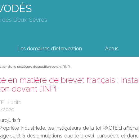
AVODÈS
u des Deux-Sèvres
Les domaines d'intervention
Actus
ation d’une procédure d’opposition devant l’INPI
 en matière de brevet français : Inst
ion devant l’INPI
EL Lucile
5/2020
rojuris.fr
ropriété industrielle, les instigateurs de la loi PACTE[1] affic
tage sujet à des annulations que le brevet européen, et donc