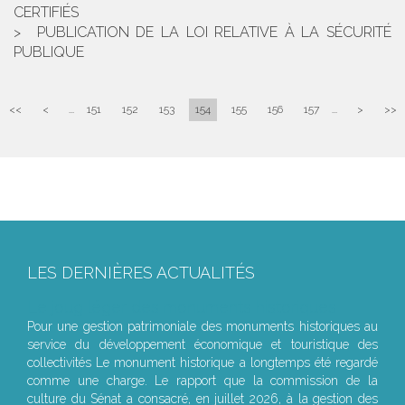
CERTIFIÉS
PUBLICATION DE LA LOI RELATIVE À LA SÉCURITÉ
PUBLIQUE
<<
<
...
151
152
153
154
155
156
157
...
>
>>
LES DERNIÈRES ACTUALITÉS
Le joug léger des monuments historiques
Pour une gestion patrimoniale des monuments historiques au
service du développement économique et touristique des
collectivités Le monument historique a longtemps été regardé
comme une charge. Le rapport que la commission de la
culture du Sénat a consacré, en juillet 2026, à la gestion des