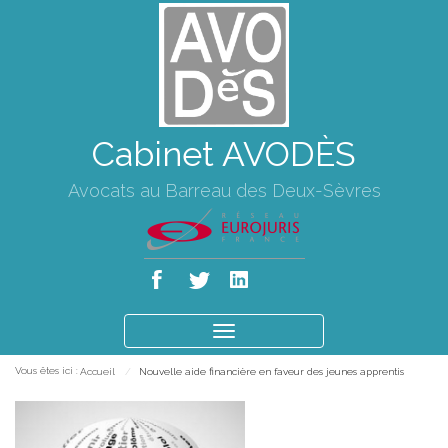
Cabinet AVODÈS
Avocats au Barreau des Deux-Sèvres
Ouvrir
le
Vous êtes ici :
Accueil
Nouvelle aide financière en faveur des jeunes apprentis
menu