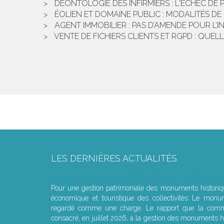
DÉONTOLOGIE DES INFIRMIERS : L'ÉCHEC D
ÉOLIEN ET DOMAINE PUBLIC : MODALITÉS 
AGENT IMMOBILIER : PAS D’AMENDE POUR L’I
VENTE DE FICHIERS CLIENTS ET RGPD : QUEL
LES DERNIÈRES ACTUALITÉS
Le joug léger des monuments historiques
Pour une gestion patrimoniale des monuments histori
économique et touristique des collectivités Le monu
regardé comme une charge. Le rapport que la commi
consacré, en juillet 2026, à la gestion des monuments hi