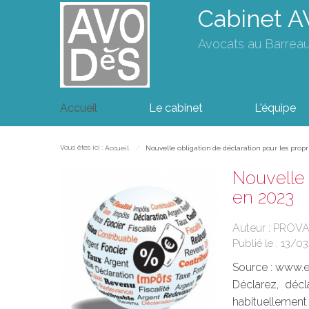
Cabinet 
Avocats au Barrea
Accueil
Le cabinet
L'équipe
Vous êtes ici :
Accueil
Nouvelle obligation de déclaration pour les propr
Nouvelle 
en 2023
Auteur : PROV
Publié le :
13/0
Source :
www.eu
Déclarez, déc
habituellement