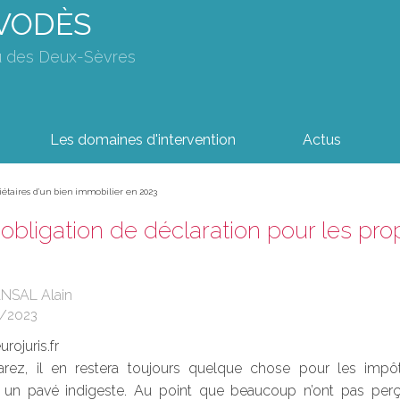
AVODÈS
u des Deux-Sèvres
Les domaines d'intervention
Actus
iétaires d’un bien immobilier en 2023
obligation de déclaration pour les prop
ANSAL Alain
3/2023
rojuris.fr
larez, il en restera toujours quelque chose pour les im
 un pavé indigeste. Au point que beaucoup n’ont pas perçu qu