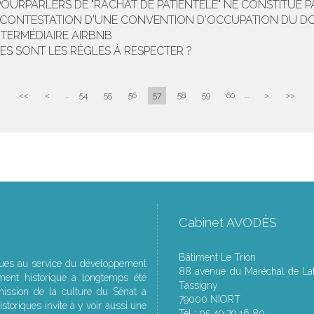
E POURPARLERS DE "RACHAT DE PATIENTÈLE" NE CONSTITU
DE CONTESTATION D'UNE CONVENTION D'OCCUPATION DU D
NTERMÉDIAIRE AIRBNB
LES SONT LES RÈGLES À RESPECTER ?
<<
<
...
54
55
56
57
58
59
60
...
>
>>
Cabinet AVODÈS
Bâtiment Le Trion
ques au service du développement
88 avenue du Maréchal de Lat
ment historique a longtemps été
Tassigny
ssion de la culture du Sénat a
79000 NIORT
storiques invite à y voir aussi une
Tél : 05 49 79 16 80