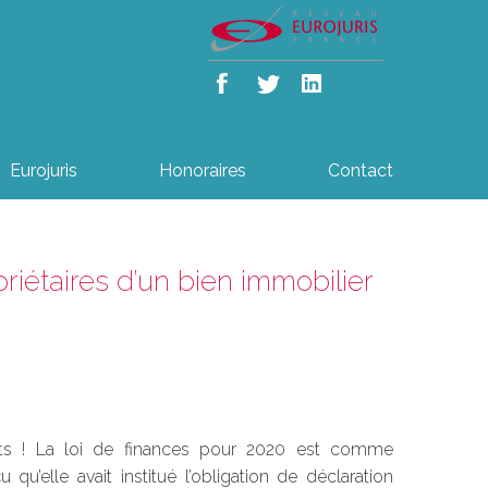
Eurojuris
Honoraires
Contact
riétaires d’un bien immobilier
pôts ! La loi de finances pour 2020 est comme
’elle avait institué l’obligation de déclaration