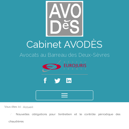
Cabinet AVODÈS
Avocats au Barreau des Deux-Sèvres
Ouvrir
le
Vous êtes ici :
Accueil
menu
Nouvelles obligations pour l'entretien et le contrôle périodique des
chaudières