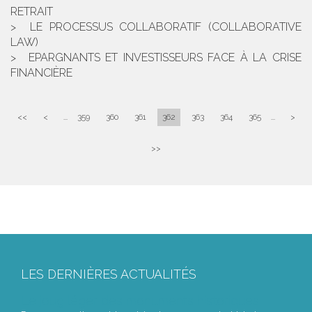
RETRAIT
LE PROCESSUS COLLABORATIF (COLLABORATIVE
LAW)
EPARGNANTS ET INVESTISSEURS FACE À LA CRISE
FINANCIÈRE
<<
<
...
359
360
361
362
363
364
365
...
>
>>
LES DERNIÈRES ACTUALITÉS
Le joug léger des monuments historiques