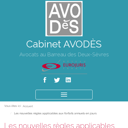
Cabinet AVODÈS
Avocats au Barreau des Deux-Sèvres
Ouvrir
le
Vous êtes ici :
Accueil
menu
Les nouvelles règles applicables aux forfaits annuels en jours
Les nouvelles règles applicables