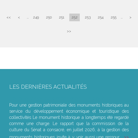
<<
<
...
249
250
251
252
253
254
255
...
>
>>
LES DERNIÈRES ACTUALITÉS
Le joug léger des monuments historiques
Pour une gestion patrimoniale des monuments historiques au
service du développement économique et touristique des
collectivités Le monument historique a longtemps été regardé
comme une charge. Le rapport que la commission de la
culture du Sénat a consacré, en juillet 2026, à la gestion des
monuments historiques invite à y voir aussi une ressour...