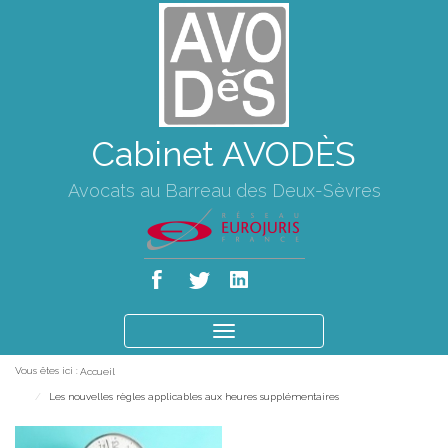
Cabinet AVODÈS
Avocats au Barreau des Deux-Sèvres
Ouvrir
le
Vous êtes ici :
Accueil
menu
Les nouvelles règles applicables aux heures supplémentaires