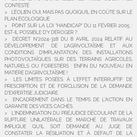
CONTESTÉ
L’ÉOLIEN OUI, MAIS PAS QUOIQU’IL EN COÛTE SUR LE
PLAN ÉCOLOGIQUE
POINT SUR LA LOI "HANDICAP" DU 11 FÉVRIER 2005 :
EST-IL POSSIBLE D’Y DÉROGER ?
DÉCRET N°2024-318 DU 8 AVRIL 2024 RELATIF AU
DÉVELOPPEMENT DE L’AGRIVOLTAÏSME ET AUX
CONDITIONS D’IMPLANTATION DES INSTALLATIONS
PHOTOVOLTAÏQUES SUR DES TERRAINS AGRICOLES,
NATURELS OU FORESTIERS : ENFIN DU NOUVEAU EN
MATIÈRE D’AGRIVOLTAÏSME !
LES LIMITES POSÉES À L'EFFET INTERRUPTIF DE
PRESCRIPTION ET DE FORCLUSION DE LA DEMANDE
D'EXPERTISE JUDICIAIRE
ENCADREMENT DANS LE TEMPS DE L'ACTION EN
GARANTIE DES VICES CACHÉS
L'INDEMNISATION DU PRÉJUDICE DÉCOULANT DE LA
RUPTURE UNILATÉRALE DE MARCHÉ DE TRAVAUX
IMPLIQUE QU'IL SOIT DEMANDÉ AU JUGE DE
CONSTATER LA RÉSILIATION ET À DÉFAUT DE LA