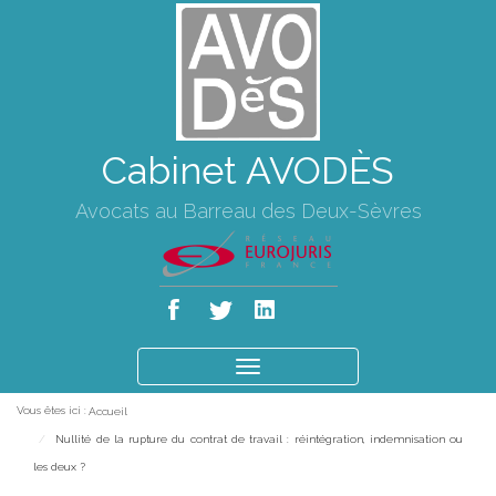
Cabinet AVODÈS
Avocats au Barreau des Deux-Sèvres
Ouvrir
le
Vous êtes ici :
Accueil
menu
Nullité de la rupture du contrat de travail : réintégration, indemnisation ou
les deux ?