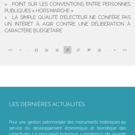
POINT SUR LES CONVENTIONS ENTRE PERSONNES
PUBLIQUES « HORS MARCHÉ »
LA SIMPLE QUALITÉ D’ÉLECTEUR NE CONFÈRE PAS
UN INTÉRÊT À AGIR CONTRE UNE DÉLIBÉRATION À
CARACTÈRE BUDGÉTAIRE
<<
<
...
33
34
35
36
37
38
39
...
>
>>
LES DERNIÈRES ACTUALITÉS
Le joug léger des monuments historiques
Pour une gestion patrimoniale des monuments historiques au
service du développement économique et touristique des
collectivités Le monument historique a longtemps été regardé