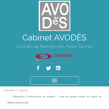
Cabinet AVODÈS
Avocats au Barreau des Deux-Sèvres
Ouvrir
le
Vous êtes ici :
Accueil
menu
Obligation d’information du prêteur : mise en garde contre le risque du
défaut d’assurance