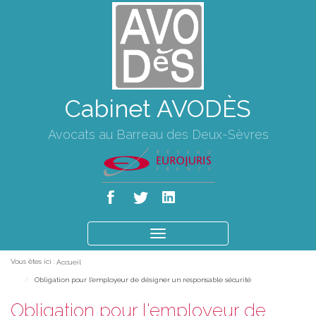
Cabinet AVODÈS
Avocats au Barreau des Deux-Sèvres
Ouvrir
le
Vous êtes ici :
Accueil
menu
Obligation pour l'employeur de désigner un responsable sécurité
Obligation pour l'employeur de