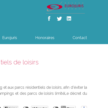
Eurojuris
Honoraires
Contact
els de loisirs
aux parcs résidentiels de loisirs, afin d'éviter la
mpings et des parcs de loisirs limitéLe décret du