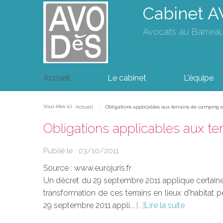
Cabinet 
Avocats au Barrea
Accueil
Le cabinet
L'équipe
Vous êtes ici :
Accueil
Obligations applicables aux terrains de camping et
Obligations applicables aux ter
Publié le :
03/10/2011
Source :
www.eurojuris.fr
Un décret du 29 septembre 2011 applique certaines 
transformation de ces terrains en lieux d'habita
29 septembre 2011 appli...
Lire la suite