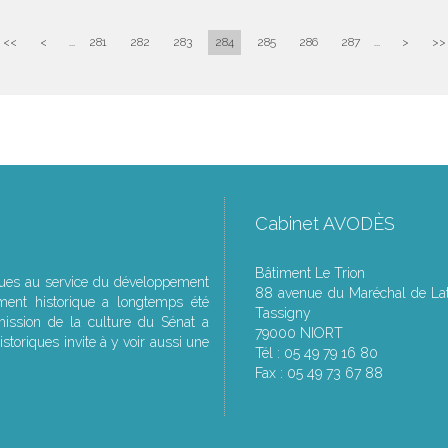
<<
<
...
281
282
283
284
285
286
287
...
>
>>
Cabinet AVODÈS
Bâtiment Le Trion
ques au service du développement
88 avenue du Maréchal de Lat
ment historique a longtemps été
Tassigny
ssion de la culture du Sénat a
79000 NIORT
storiques invite à y voir aussi une
Tél : 05 49 79 16 80
Fax : 05 49 73 67 88