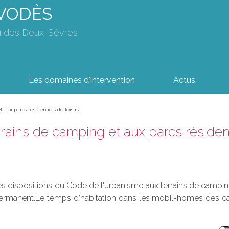
AVODÈS
u des Deux-Sèvres
Les domaines d'intervention
Actus
 aux parcs résidentiels de loisirs
rains de camping et aux parcs résidenti
dispositions du Code de l'urbanisme aux terrains de camping et 
t permanent.Le temps d’habitation dans les mobil-homes des ca