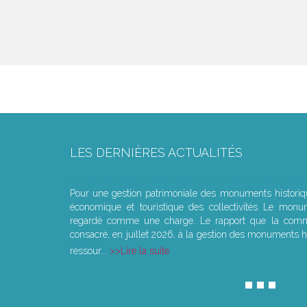
LES DERNIÈRES ACTUALITÉS
Le joug léger des monuments historiques
Pour une gestion patrimoniale des monuments histori
économique et touristique des collectivités Le monu
regardé comme une charge. Le rapport que la commi
consacré, en juillet 2026, à la gestion des monuments hi
ressour...
Lire la suite