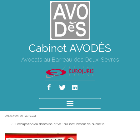
Cabinet AVODÈS
Avocats au Barreau des Deux-Sèvres
Ouvrir
le
Vous êtes ici :
Accueil
menu
L'occupation du domaine privé : nul n'est besoin de publicité