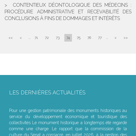
CONTENTIEUX DÉONTOLOGIQUE DES MÉDECINS :
PROCÉDURE ADMINISTRATIVE ET RECEVABILITÉ DES
CONCLUSIONS À FINS DE DOMMAGES ET INTÉRÊTS
<<
<
...
71
72
73
74
75
76
77
...
>
>>
LES DERNIÈRES ACTUALITÉS
Le joug léger des monuments historiques
Pour une gestion patrimoniale des monuments historiques au
service du développement économique et touristique des
collectivités Le monument historique a longtemps été regardé
comme une charge. Le rapport que la commission de la
culture du Sénat a consacré, en juillet 2026, à la gestion des