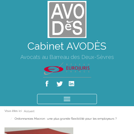
Cabinet AVODÈS
Avocats au Barreau des Deux-Sèvres
Ouvrir
le
Vous êtes ici :
Accueil
menu
Ordonnances Macron : une plus grande flexibilité pour les employeurs ?