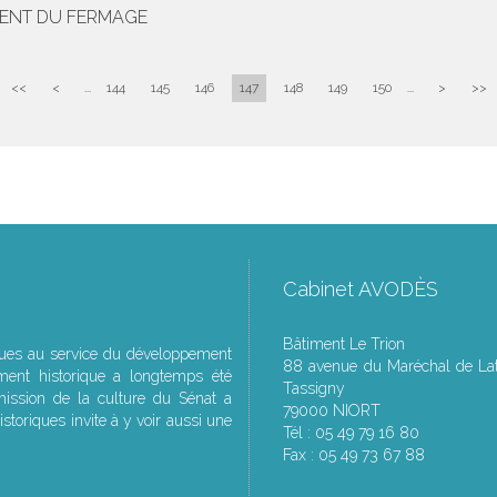
EMENT DU FERMAGE
<<
<
...
144
145
146
147
148
149
150
...
>
>>
Cabinet AVODÈS
Bâtiment Le Trion
ques au service du développement
88 avenue du Maréchal de Lat
ment historique a longtemps été
Tassigny
ssion de la culture du Sénat a
79000 NIORT
storiques invite à y voir aussi une
Tél : 05 49 79 16 80
Fax : 05 49 73 67 88