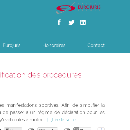
Eurojuris
Honoraires
Contact
lification des procédures
 manifestations sportives. Afin de simplifier la
évu de passer à un régime de déclaration pour les
50 véhicules à moteu...
Lire la suite