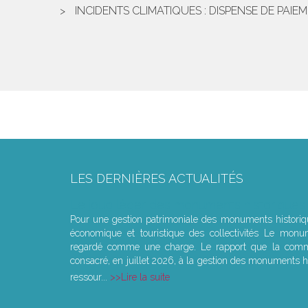
INCIDENTS CLIMATIQUES : DISPENSE DE PAI
LES DERNIÈRES ACTUALITÉS
Le joug léger des monuments historiques
Pour une gestion patrimoniale des monuments histori
économique et touristique des collectivités Le monu
regardé comme une charge. Le rapport que la commi
consacré, en juillet 2026, à la gestion des monuments hi
ressour...
Lire la suite