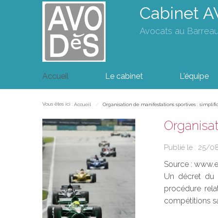
Cabinet 
Avocats au Barrea
Accueil
Le cabinet
L'équipe
Vous êtes ici :
Accueil
Organisation de manifestations sportives : simplif
Organisat
Publié le :
25/0
Source :
www.eu
Un décret du 9
procédure rela
compétitions sa