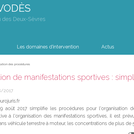
AVODÈS
u des Deux-Sèvres
Les domaines d'intervention
Actus
ication des procédures
ion de manifestations sportives : simp
8/2017
rojuris.fr
 août 2017 simplifie les procédures pour l'organisation des
tive à l'organisation des manifestations sportives, il est pr
ns véhicule terrestre à moteur, les concentrations de plus de 