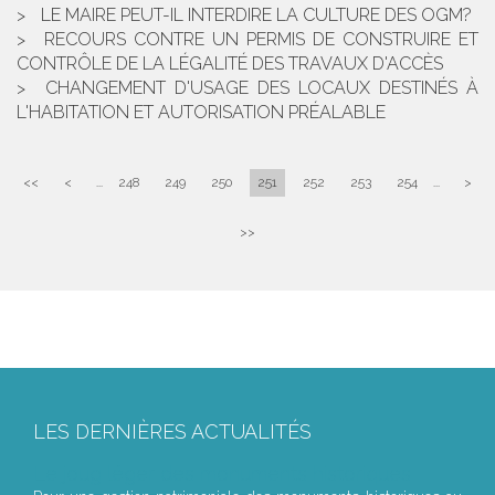
LE MAIRE PEUT-IL INTERDIRE LA CULTURE DES OGM?
RECOURS CONTRE UN PERMIS DE CONSTRUIRE ET
CONTRÔLE DE LA LÉGALITÉ DES TRAVAUX D'ACCÈS
CHANGEMENT D'USAGE DES LOCAUX DESTINÉS À
L'HABITATION ET AUTORISATION PRÉALABLE
<<
<
...
248
249
250
251
252
253
254
...
>
>>
LES DERNIÈRES ACTUALITÉS
Le joug léger des monuments historiques