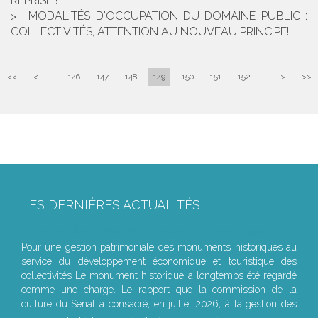
REPRISE !
MODALITÉS D'OCCUPATION DU DOMAINE PUBLIC :
COLLECTIVITÉS, ATTENTION AU NOUVEAU PRINCIPE!
<<
<
...
146
147
148
149
150
151
152
...
>
>>
LES DERNIÈRES ACTUALITÉS
Le joug léger des monuments historiques
Pour une gestion patrimoniale des monuments historiques au
service du développement économique et touristique des
collectivités Le monument historique a longtemps été regardé
comme une charge. Le rapport que la commission de la
culture du Sénat a consacré, en juillet 2026, à la gestion des