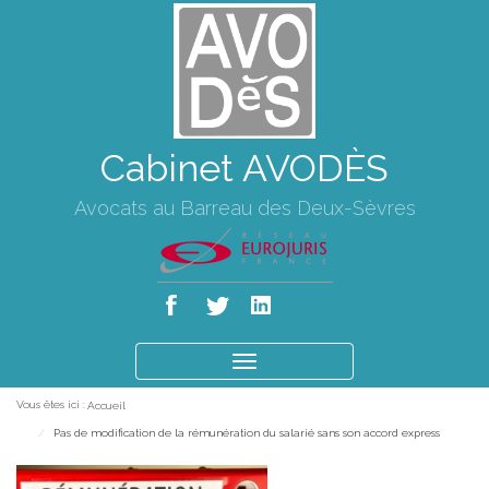
Cabinet AVODÈS
Avocats au Barreau des Deux-Sèvres
Ouvrir
le
Vous êtes ici :
Accueil
menu
Pas de modification de la rémunération du salarié sans son accord express