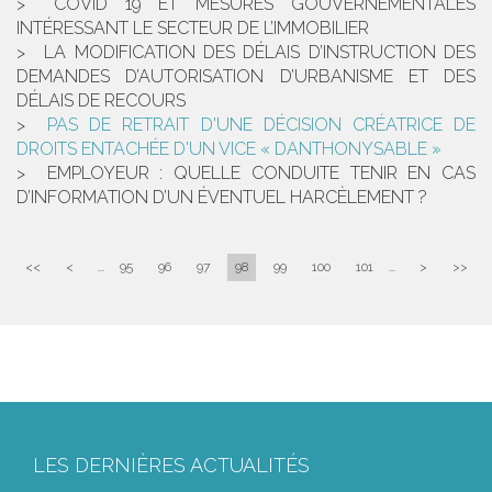
COVID 19 ET MESURES GOUVERNEMENTALES
INTÉRESSANT LE SECTEUR DE L’IMMOBILIER
LA MODIFICATION DES DÉLAIS D’INSTRUCTION DES
DEMANDES D’AUTORISATION D’URBANISME ET DES
DÉLAIS DE RECOURS
PAS DE RETRAIT D'UNE DÉCISION CRÉATRICE DE
DROITS ENTACHÉE D'UN VICE « DANTHONYSABLE »
EMPLOYEUR : QUELLE CONDUITE TENIR EN CAS
D’INFORMATION D’UN ÉVENTUEL HARCÈLEMENT ?
<<
<
...
95
96
97
98
99
100
101
...
>
>>
LES DERNIÈRES ACTUALITÉS