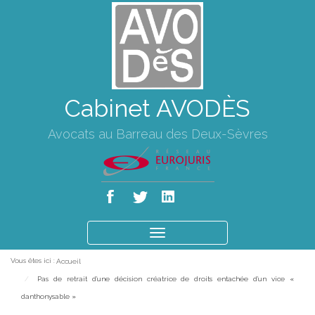
Cabinet AVODÈS
Avocats au Barreau des Deux-Sèvres
Ouvrir
le
Vous êtes ici :
Accueil
menu
Pas de retrait d'une décision créatrice de droits entachée d'un vice «
danthonysable »