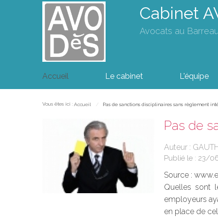
Cabinet 
Avocats au Barrea
Accueil
Le cabinet
L'équipe
Vous êtes ici :
Accueil
Pas de sanctions disciplinaires sans règlement int
Pas de sa
Auteur : GAUTH
Publié le :
23/0
Source :
www.eu
Quelles sont l
employeurs ayan
en place de cel