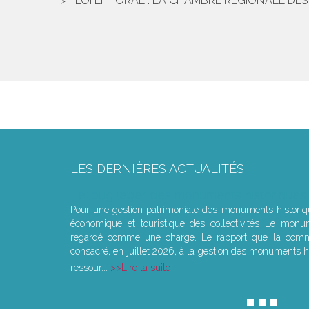
LOI LITTORAL : LA CHAMBRE RÉGIONALE D
LES DERNIÈRES ACTUALITÉS
Le joug léger des monuments historiques
Pour une gestion patrimoniale des monuments histori
économique et touristique des collectivités Le monu
regardé comme une charge. Le rapport que la commi
consacré, en juillet 2026, à la gestion des monuments hi
ressour...
Lire la suite