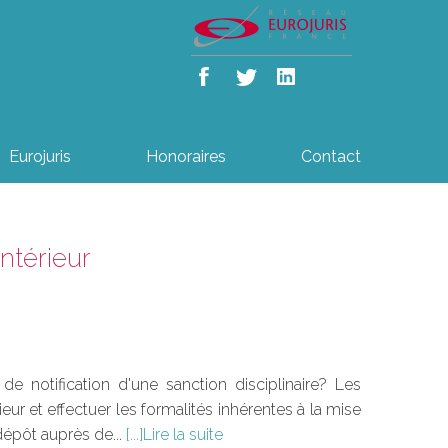
Eurojuris
Honoraires
Contact
ntérieur
 notification d'une sanction disciplinaire? Les
ur et effectuer les formalités inhérentes à la mise
dépôt auprès de...
Lire la suite