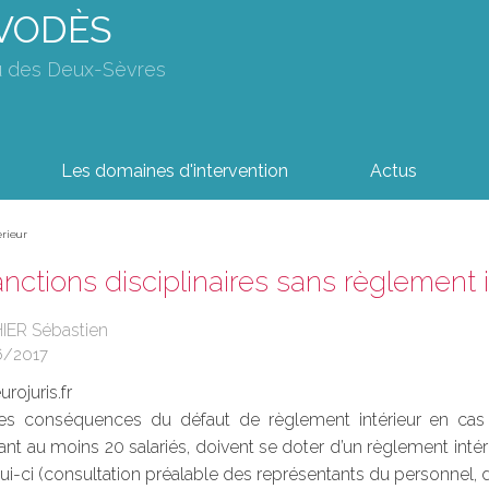
AVODÈS
u des Deux-Sèvres
Les domaines d'intervention
Actus
érieur
nctions disciplinaires sans règlement i
IER Sébastien
6/2017
rojuris.fr
es conséquences du défaut de règlement intérieur en cas de
t au moins 20 salariés, doivent se doter d’un règlement intérie
ui-ci (consultation préalable des représentants du personnel, 