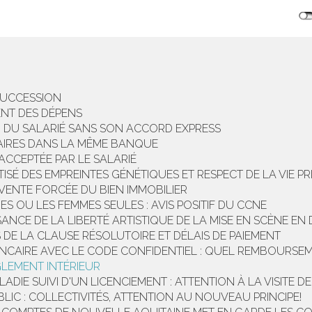
SUCCESSION
ENT DES DÉPENS
N DU SALARIÉ SANS SON ACCORD EXPRESS
ALAIRES DANS LA MÊME BANQUE
ACCEPTÉE PAR LE SALARIÉ
ISÉ DES EMPREINTES GÉNÉTIQUES ET RESPECT DE LA VIE PR
T VENTE FORCÉE DU BIEN IMMOBILIER
S OU LES FEMMES SEULES : AVIS POSITIF DU CCNE
ANCE DE LA LIBERTÉ ARTISTIQUE DE LA MISE EN SCÈNE EN
 DE LA CLAUSE RÉSOLUTOIRE ET DÉLAIS DE PAIEMENT
ANCAIRE AVEC LE CODE CONFIDENTIEL : QUEL REMBOURSE
GLEMENT INTÉRIEUR
ADIE SUIVI D'UN LICENCIEMENT : ATTENTION À LA VISITE DE 
IC : COLLECTIVITÉS, ATTENTION AU NOUVEAU PRINCIPE!