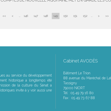
ES COMPTES DE NOUVELLE AQUITAINE MET EN GARDE LES 
<<
<
...
146
147
148
149
150
151
152
...
>
>>
Cabinet AVODÈS
Bâtiment Le Trion
ques au service du développement
88 avenue du Maréchal de Lat
ment historique a longtemps été
Tassigny
ssion de la culture du Sénat a
79000 NIORT
storiques invite à y voir aussi une
Tél : 05 49 79 16 80
Fax : 05 49 73 67 88