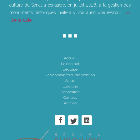
culture du Sénat a consacré, en juillet 2026, à la gestion des
monuments historiques invite à y voir aussi une ressour...
Lire la suite
Accueil
Le cabinet
L'équipe
Les domaines d'intervention
Actus
Eurojuris
Honoraires
Contact
Articles