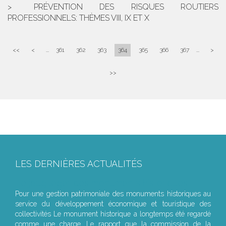
PRÉVENTION DES RISQUES ROUTIERS
PROFESSIONNELS: THÈMES VIII, IX ET X
<<
<
...
361
362
363
364
365
366
367
...
>
>>
LES DERNIÈRES ACTUALITÉS
Le joug léger des monuments historiques
Pour une gestion patrimoniale des monuments historiques au
service du développement économique et touristique des
collectivités Le monument historique a longtemps été regardé
comme une charge. Le rapport que la commission de la