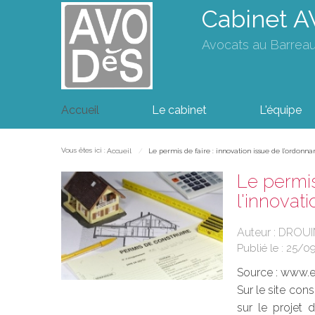
Cabinet 
Avocats au Barrea
Accueil
Le cabinet
L'équipe
Vous êtes ici :
Accueil
Le permis de faire : innovation issue de l'ordonnan
Le permis
l'innovat
Auteur : DRO
Publié le :
25/0
Source :
www.eu
Sur le site con
sur le projet 