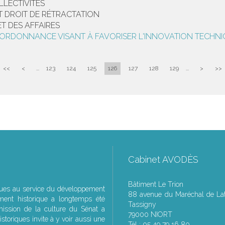
LLECTIVITÉS
T DROIT DE RÉTRACTATION
ET DES AFFAIRES
E L'ORDONNANCE VISANT À FAVORISER L'INNOVATION TECHN
<<
<
...
123
124
125
126
127
128
129
...
>
>>
Cabinet AVODÈS
Bâtiment Le Trion
ques au service du développement
88 avenue du Maréchal de Lat
ment historique a longtemps été
Tassigny
ssion de la culture du Sénat a
79000 NIORT
storiques invite à y voir aussi une
Tél : 05 49 79 16 80