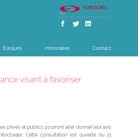
Eurojuris
Honoraires
Contact
nance visant à favoriser
s privés et publics pourront aller donner leur avis
hitecturale. Cette consultation est ouverte du 21