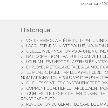
septembre 2018 a
Historique
VOTRE MAISON A ÉTÉ DÉTRUITE PAR UN INCEN
L’ACQUÉREUR D’UN SITE POLLUÉ, NOUVEAU R
QUELLE INDEMNISATION POUR UNE VICTIME C
BAIL COMMERCIAL : VALEUR LOCATIVE ET C
LOI ELAN : FEU VERT DE L'ASSEMBLÉE NATIO
EMPLOYEUR ET SALARIÉ FACE À LA MODIFIC
LE MEMBRE D’UNE FAMILLE AYANT CÉDÉ T
NOM PATRONYMIQUE POUR VENDRE UN AUTR
QUELLES SONT LES CONSÉQUENCES DE L’ANN
COMMENT QUALIFIER LE HARCÈLEMENT MORA
QUEL EST LE RÉGIME DE RESPONSABILITÉ 
RENSEIGNEMENT ?
RÉVOCATION DU GÉRANT DE SARL: DE L'IMP