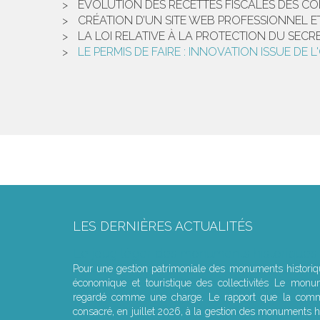
EVOLUTION DES RECETTES FISCALES DES CO
CRÉATION D’UN SITE WEB PROFESSIONNEL E
LA LOI RELATIVE À LA PROTECTION DU SECR
LE PERMIS DE FAIRE : INNOVATION ISSUE D
LES DERNIÈRES ACTUALITÉS
Le joug léger des monuments historiques
Pour une gestion patrimoniale des monuments histori
économique et touristique des collectivités Le monu
regardé comme une charge. Le rapport que la commi
consacré, en juillet 2026, à la gestion des monuments hi