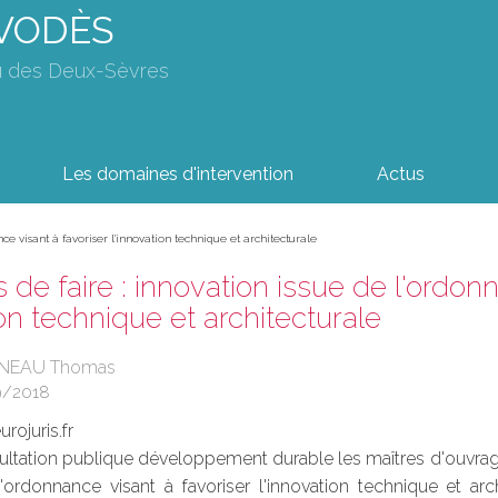
AVODÈS
u des Deux-Sèvres
Les domaines d'intervention
Actus
ce visant à favoriser l'innovation technique et architecturale
 de faire : innovation issue de l'ordon
ion technique et architecturale
UINEAU Thomas
9/2018
rojuris.fr
sultation publique développement durable les maîtres d'ouvrage
d'ordonnance visant à favoriser l'innovation technique et arc