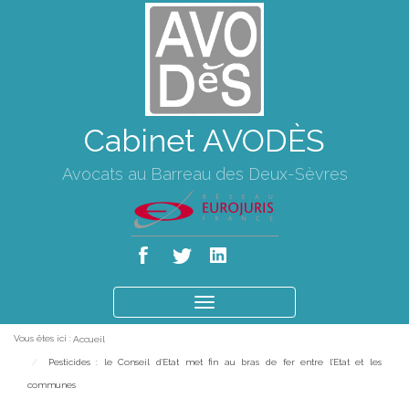
Cabinet AVODÈS
Avocats au Barreau des Deux-Sèvres
Ouvrir
le
Vous êtes ici :
Accueil
menu
Pesticides : le Conseil d'Etat met fin au bras de fer entre l'Etat et les
communes