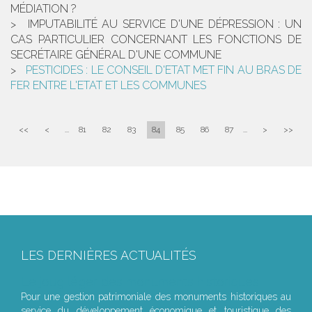
MÉDIATION ?
IMPUTABILITÉ AU SERVICE D'UNE DÉPRESSION : UN
CAS PARTICULIER CONCERNANT LES FONCTIONS DE
SECRÉTAIRE GÉNÉRAL D'UNE COMMUNE
PESTICIDES : LE CONSEIL D'ETAT MET FIN AU BRAS DE
FER ENTRE L'ETAT ET LES COMMUNES
<<
<
...
81
82
83
84
85
86
87
...
>
>>
LES DERNIÈRES ACTUALITÉS
Le joug léger des monuments historiques
Pour une gestion patrimoniale des monuments historiques au
service du développement économique et touristique des