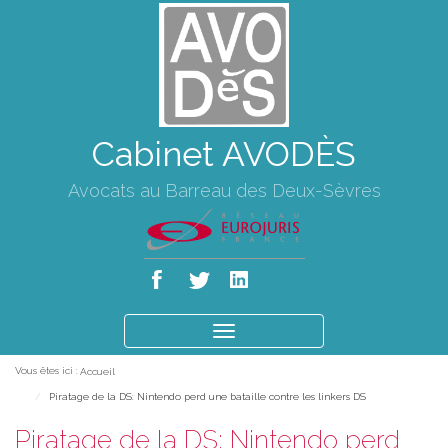
Cabinet AVODÈS
Avocats au Barreau des Deux-Sèvres
Ouvrir
le
Vous êtes ici :
Accueil
menu
Piratage de la DS: Nintendo perd une bataille contre les linkers DS
Piratage de la DS: Nintendo perd