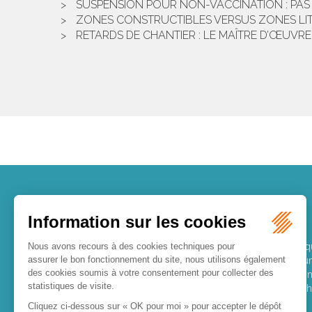
SUSPENSION POUR NON-VACCINATION : PAS 
ZONES CONSTRUCTIBLES VERSUS ZONES LITT
RETARDS DE CHANTIER : LE MAÎTRE D’ŒUVR
LES DERNIÈRES ACTUALITÉS
Le joug léger des monuments historiques
Pour une gestion patrimoniale des monuments histori
économique et touristique des collectivités Le monu
regardé comme une charge. Le rapport que la commi
consacré, en juillet 2026, à la gestion des monuments hi
ressour...
Lire la suite