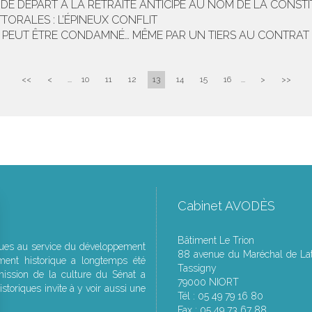
DE DÉPART À LA RETRAITE ANTICIPÉ AU NOM DE LA CONST
ORALES : L’ÉPINEUX CONFLIT
E PEUT ÊTRE CONDAMNÉ… MÊME PAR UN TIERS AU CONTRAT
<<
<
...
10
11
12
13
14
15
16
...
>
>>
Cabinet AVODÈS
Bâtiment Le Trion
ques au service du développement
88 avenue du Maréchal de Lat
ment historique a longtemps été
Tassigny
ssion de la culture du Sénat a
79000 NIORT
storiques invite à y voir aussi une
Tél : 05 49 79 16 80
Fax : 05 49 73 67 88