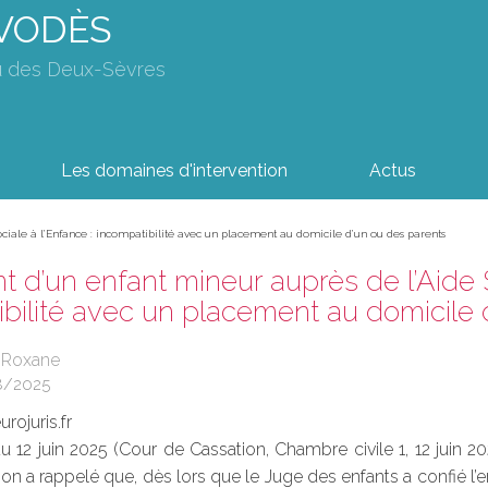
AVODÈS
u des Deux-Sèvres
Les domaines d'intervention
Actus
ciale à l’Enfance : incompatibilité avec un placement au domicile d’un ou des parents
 d’un enfant mineur auprès de l’Aide S
bilité avec un placement au domicile 
 Roxane
8/2025
rojuris.fr
u 12 juin 2025 (Cour de Cassation, Chambre civile 1, 12 juin 20
on a rappelé que, dès lors que le Juge des enfants a confié l’e