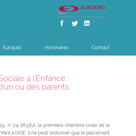
Eurojuris
Honoraires
Contact
ociale à l’Enfance :
d’un ou des parents
25, n° 24-18.562), la première chambre civile de la
nfant à l’ASE, il ne peut ordonner que le placement