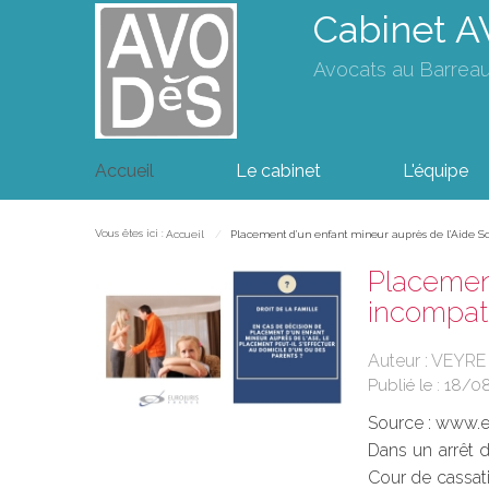
Cabinet 
Avocats au Barrea
Accueil
Le cabinet
L'équipe
Vous êtes ici :
Accueil
Placement d’un enfant mineur auprès de l’Aide So
Placement
incompati
Auteur : VEYRE
Publié le :
18/0
Source :
www.eu
Dans un arrêt d
Cour de cassati