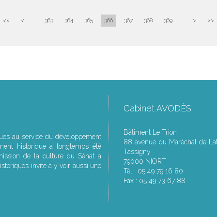
<<
<
...
363
364
365
366
367
368
369
...
>
>>
Cabinet AVODÈS
Bâtiment Le Trion
ques au service du développement
88 avenue du Maréchal de Lat
ment historique a longtemps été
Tassigny
ssion de la culture du Sénat a
79000 NIORT
storiques invite à y voir aussi une
Tél : 05 49 79 16 80
Fax : 05 49 73 67 88