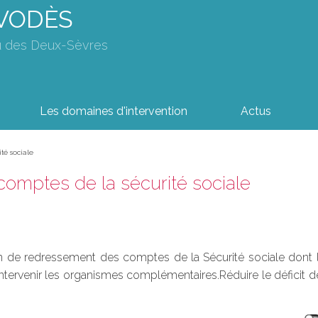
AVODÈS
u des Deux-Sèvres
Les domaines d'intervention
Actus
té sociale
omptes de la sécurité sociale
 de redressement des comptes de la Sécurité sociale dont l'o
intervenir les organismes complémentaires.Réduire le déficit de