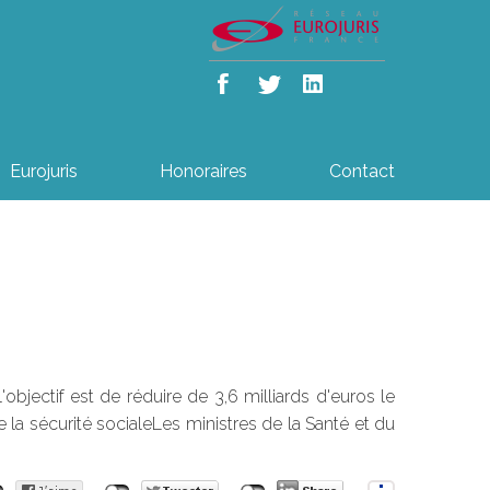
Eurojuris
Honoraires
Contact
bjectif est de réduire de 3,6 milliards d'euros le
 la sécurité socialeLes ministres de la Santé et du