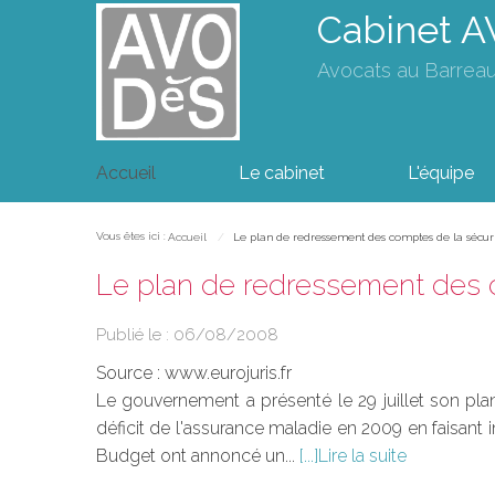
Cabinet 
Avocats au Barrea
Accueil
Le cabinet
L'équipe
Vous êtes ici :
Accueil
Le plan de redressement des comptes de la sécuri
Le plan de redressement des c
Publié le :
06/08/2008
Source :
www.eurojuris.fr
Le gouvernement a présenté le 29 juillet son plan
déficit de l'assurance maladie en 2009 en faisant 
Budget ont annoncé un...
Lire la suite