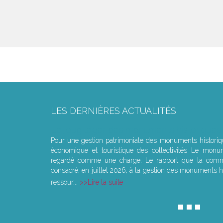
LES DERNIÈRES ACTUALITÉS
Le joug léger des monuments historiques
Pour une gestion patrimoniale des monuments histori
économique et touristique des collectivités Le monu
regardé comme une charge. Le rapport que la commi
consacré, en juillet 2026, à la gestion des monuments hi
ressour...
Lire la suite