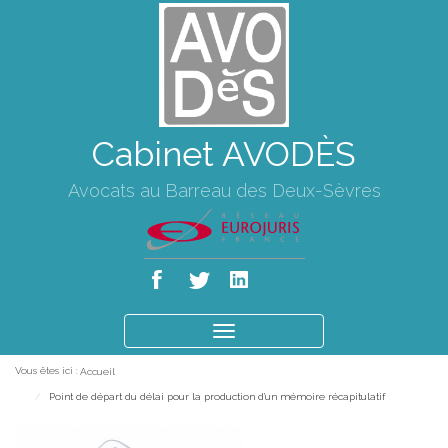
Cabinet AVODÈS
Avocats au Barreau des Deux-Sèvres
Ouvrir
le
Vous êtes ici :
Accueil
menu
Point de départ du délai pour la production d'un mémoire récapitulatif