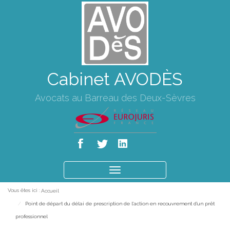
Cabinet AVODÈS
Avocats au Barreau des Deux-Sèvres
Ouvrir
le
Vous êtes ici :
Accueil
menu
Point de départ du délai de prescription de l'action en recouvrement d'un prêt
professionnel