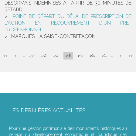
DÉSORMAIS INDEMNISÉS À PARTIR DE 30 MINUTES DE
RETARD
POINT DE DÉPART DU DÉLAI DE PRESCRIPTION DE
L'ACTION EN RECOUVREMENT D'UN PRÊT
PROFESSIONNEL
MARQUES: LA SAISIE-CONTREFAÇON
<<
<
...
155
156
157
158
159
160
161
...
>
>>
LES DERNIÈRES ACTUALITÉS
Le joug léger des monuments historiques
Pour une gestion patrimoniale des monuments historiques au
service du développement économique et touristique des