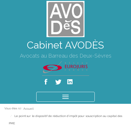
Cabinet AVODÈS
Avocats au Barreau des Deux-Sèvres
Ouvrir
le
Vous êtes ici :
Accueil
menu
Le point sur le dispositif de réduction d’impôt pour souscription au capital des
PME