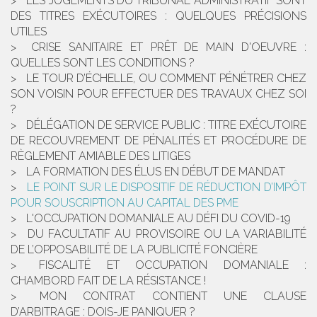
LES JUGEMENTS DU TRIBUNAL ADMINISTRATIF SONT
DES TITRES EXÉCUTOIRES : QUELQUES PRÉCISIONS
UTILES
CRISE SANITAIRE ET PRÊT DE MAIN D'OEUVRE :
QUELLES SONT LES CONDITIONS ?
LE TOUR D’ÉCHELLE, OU COMMENT PÉNÉTRER CHEZ
SON VOISIN POUR EFFECTUER DES TRAVAUX CHEZ SOI
?
DÉLÉGATION DE SERVICE PUBLIC : TITRE EXÉCUTOIRE
DE RECOUVREMENT DE PÉNALITÉS ET PROCÉDURE DE
RÈGLEMENT AMIABLE DES LITIGES
LA FORMATION DES ÉLUS EN DÉBUT DE MANDAT
LE POINT SUR LE DISPOSITIF DE RÉDUCTION D’IMPÔT
POUR SOUSCRIPTION AU CAPITAL DES PME
L'OCCUPATION DOMANIALE AU DÉFI DU COVID-19
DU FACULTATIF AU PROVISOIRE OU LA VARIABILITÉ
DE L’OPPOSABILITÉ DE LA PUBLICITÉ FONCIÈRE
FISCALITÉ ET OCCUPATION DOMANIALE :
CHAMBORD FAIT DE LA RÉSISTANCE !
MON CONTRAT CONTIENT UNE CLAUSE
D’ARBITRAGE : DOIS-JE PANIQUER ?