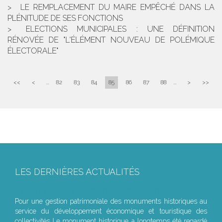
LE REMPLACEMENT DU MAIRE EMPÊCHÉ DANS LA
PLÉNITUDE DE SES FONCTIONS
ELECTIONS MUNICIPALES : UNE DÉFINITION
RÉNOVÉE DE "L'ÉLÉMENT NOUVEAU DE POLÉMIQUE
ÉLECTORALE"
<<
<
...
82
83
84
85
86
87
88
...
>
>>
LES DERNIÈRES ACTUALITÉS
Le joug léger des monuments historiques
Pour une gestion patrimoniale des monuments historiques au
service du développement économique et touristique des
collectivités Le monument historique a longtemps été regardé