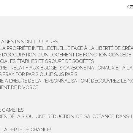
S AGENTS NON TITULAIRES
 LA PROPRIÉTÉ INTELLECTUELLE FACE À LA LIBERTÉ DE CRÉ
CE D’OCCUPATION D’UN LOGEMENT DE FONCTION CONCÉDÉ P
IALES ÉTABLIES ET GROUPE DE SOCIÉTÉS
ÉCRET RELATIF AUX BUDGETS CARBONE NATIONAUX ET À L
 PRAY FOR PARIS OU JE SUIS PARIS
NE À L’HEURE DE LA PERSONNALISATION : DÉCOUVREZ LE N
MENT DE DIVORCE
E GAMÈTES
R DES DÉLAIS OU UNE RÉDUCTION DE SA CRÉANCE DANS
 LA PERTE DE CHANCE!