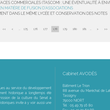
FACES COMMERCIALES (TASCOM) : UNE ÉVENTUALITÉ À ENV
EN MATIÈRE DE FUSION D'ASSOCIATIONS
MENT DANS LE MÊME LYCÉE ET CONSERVATION DES NOTES
<<
<
...
175
176
177
178
179
180
181
...
>
>>
Cabinet AVODÈS
Bâtiment Le Trion
ques au service du développement
88 avenue du Maréchal de Lat
ment historique a longtemps été
Tassigny
ssion de la culture du Sénat a
79000 NIORT
storiques invite à y voir aussi une
Tél : 05 49 79 16 80