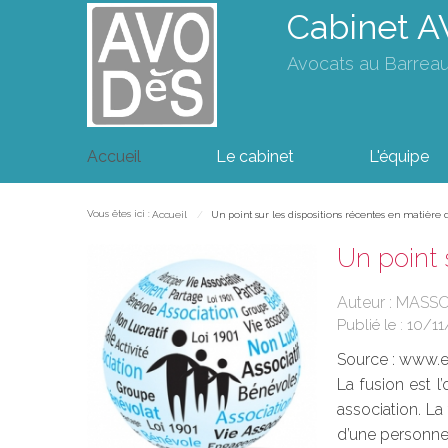
Cabinet 
Avocats au Barrea
Accueil
Le cabinet
L'équipe
Vous êtes ici :
Accueil
Un point sur les dispositions récentes en matière d
Un point 
Auteur : MASS
Publié le :
10/11
Source :
www.eu
La fusion est l
association. La
d’une personne 