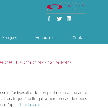
Eurojuris
Honoraires
Contact
e de fusion d'associations
ransmis l’universalité de son patrimoine à une autre
passif, analogue à celle qui s’opère en cas de décès
ui s’op...
Lire la suite