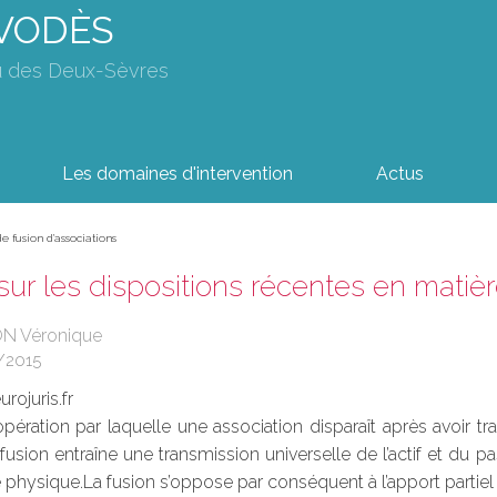
AVODÈS
u des Deux-Sèvres
Les domaines d'intervention
Actus
e fusion d'associations
sur les dispositions récentes en matièr
ON Véronique
/2015
rojuris.fr
’opération par laquelle une association disparaît après avoir t
 fusion entraîne une transmission universelle de l’actif et du 
physique.La fusion s’oppose par conséquent à l’apport partiel q