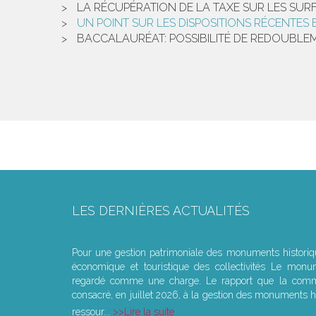
LA RÉCUPÉRATION DE LA TAXE SUR LES SUR
UN POINT SUR LES DISPOSITIONS RÉCENTES 
BACCALAURÉAT: POSSIBILITÉ DE REDOUBLE
LES DERNIÈRES ACTUALITÉS
Le joug léger des monuments historiques
Pour une gestion patrimoniale des monuments histori
économique et touristique des collectivités Le monu
regardé comme une charge. Le rapport que la commi
consacré, en juillet 2026, à la gestion des monuments hi
ressour...
Lire la suite