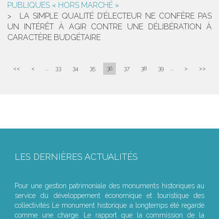
PUBLIQUES « HORS MARCHÉ »
LA SIMPLE QUALITÉ D’ÉLECTEUR NE CONFÈRE PAS
UN INTÉRÊT À AGIR CONTRE UNE DÉLIBÉRATION À
CARACTÈRE BUDGÉTAIRE
<<
<
...
33
34
35
36
37
38
39
...
>
>>
LES DERNIÈRES ACTUALITÉS
Le joug léger des monuments historiques
Pour une gestion patrimoniale des monuments historiques au
service du développement économique et touristique des
collectivités Le monument historique a longtemps été regardé
comme une charge. Le rapport que la commission de la