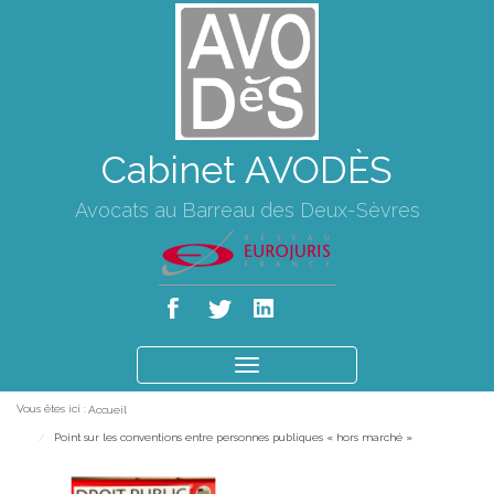
Cabinet AVODÈS
Avocats au Barreau des Deux-Sèvres
Ouvrir
le
Vous êtes ici :
Accueil
menu
Point sur les conventions entre personnes publiques « hors marché »