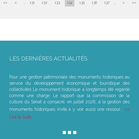
<<
<
...
131
132
133
134
135
136
137
...
>
>>
LES DERNIÈRES ACTUALITÉS
Le joug léger des monuments historiques
Pour une gestion patrimoniale des monuments historiques au
service du développement économique et touristique des
collectivités Le monument historique a longtemps été regardé
comme une charge. Le rapport que la commission de la
culture du Sénat a consacré, en juillet 2026, à la gestion des
monuments historiques invite à y voir aussi une ressour...
Lire la suite