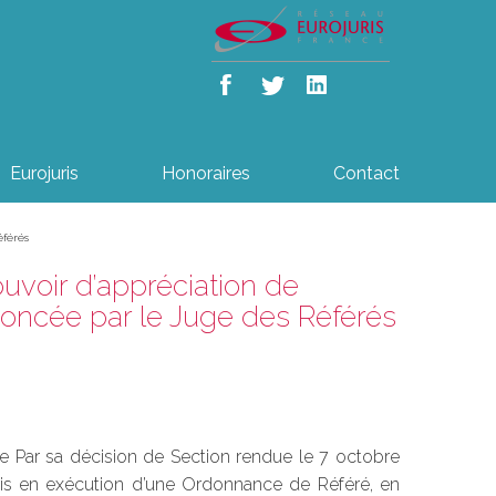
Eurojuris
Honoraires
Contact
éférés
uvoir d’appréciation de
ononcée par le Juge des Référés
dique Par sa décision de Section rendue le 7 octobre
f pris en exécution d’une Ordonnance de Référé, en