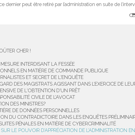
 dernier peut être retiré par l’administration en suite de l’interv
COÛTER CHER !
MESURE INTERDISANT LA FESSÉE
ESSIONNELS EN MATIÈRE DE COMMANDE PUBLIQUE
URNALISTES ET SECRET DE L'ENQUÊTE
L’ÉGARD DES MAGISTRATS AGISSANT DANS L’EXERCICE DE LE
NSIVE DE L'OBTENTION D'UN PRÊT
ONSABILITÉ CIVILE DE L’AVOCAT
TION DES MINISTRES?
TIÈRE DE DONNÉES PERSONNELLES
TION DU CONTRADICTOIRE DANS LES ENQUÊTES PRÉLIMINAI
SUITES PÉNALES EN MATIÈRE DE CYBERCRIMINALITÉ
UR LE POUVOIR D’APPRÉCIATION DE L’ADMINISTRATION E