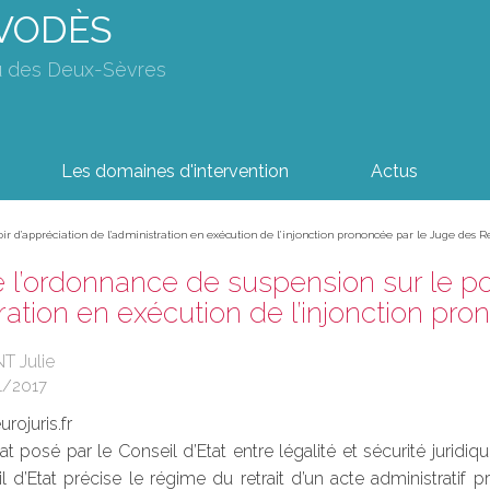
AVODÈS
u des Deux-Sèvres
Les domaines d'intervention
Actus
ir d’appréciation de l’administration en exécution de l’injonction prononcée par le Juge des R
 l’ordonnance de suspension sur le po
tration en exécution de l’injonction pr
T Julie
1/2017
rojuris.fr
icat posé par le Conseil d’Etat entre légalité et sécurité juri
l d’Etat précise le régime du retrait d’un acte administrati