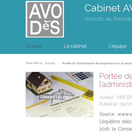
Cabinet 
Avocats au Barrea
Accueil
Le cabinet
L'équipe
Vous êtes ici :
Accueil
Portée de l’ordonnance de suspension sur le pouvo
Portée de
l’adminis
Auteur : VINCEN
Publié le :
09/0
Source :
www.eu
L’équilibre dél
2016, le Consei