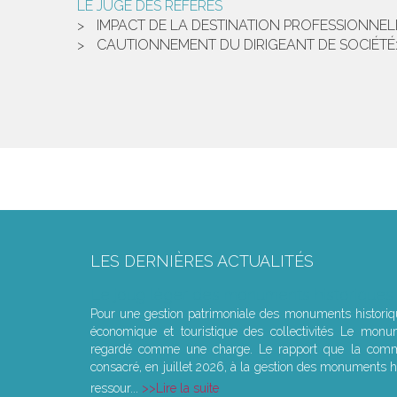
LE JUGE DES RÉFÉRÉS
IMPACT DE LA DESTINATION PROFESSIONNELL
CAUTIONNEMENT DU DIRIGEANT DE SOCIÉTÉ: 
LES DERNIÈRES ACTUALITÉS
Le joug léger des monuments historiques
Pour une gestion patrimoniale des monuments histori
économique et touristique des collectivités Le monu
regardé comme une charge. Le rapport que la commi
consacré, en juillet 2026, à la gestion des monuments hi
ressour...
Lire la suite