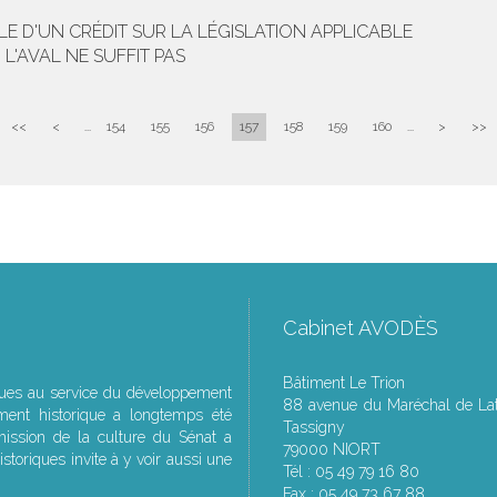
E D'UN CRÉDIT SUR LA LÉGISLATION APPLICABLE
L'AVAL NE SUFFIT PAS
<<
<
...
154
155
156
157
158
159
160
...
>
>>
Cabinet AVODÈS
Bâtiment Le Trion
ques au service du développement
88 avenue du Maréchal de Lat
ment historique a longtemps été
Tassigny
ssion de la culture du Sénat a
79000 NIORT
storiques invite à y voir aussi une
Tél : 05 49 79 16 80
Fax : 05 49 73 67 88