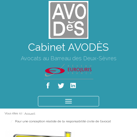
Cabinet AVODÈS
Avocats au Barreau des Deux-Sèvres
Ouvrir
le
Vous êtes ici :
Accueil
menu
Pour une conception réaliste de la responsabilité civile de l’avocat