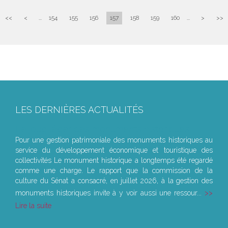
<<
<
...
154
155
156
157
158
159
160
...
>
>>
LES DERNIÈRES ACTUALITÉS
Le joug léger des monuments historiques
Pour une gestion patrimoniale des monuments historiques au
service du développement économique et touristique des
collectivités Le monument historique a longtemps été regardé
comme une charge. Le rapport que la commission de la
culture du Sénat a consacré, en juillet 2026, à la gestion des
monuments historiques invite à y voir aussi une ressour...
Lire la suite