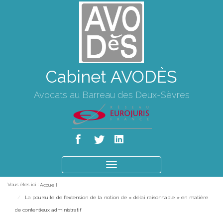
Cabinet AVODÈS
Avocats au Barreau des Deux-Sèvres
Ouvrir
le
Vous êtes ici :
Accueil
menu
La poursuite de l’extension de la notion de « délai raisonnable » en matière
de contentieux administratif