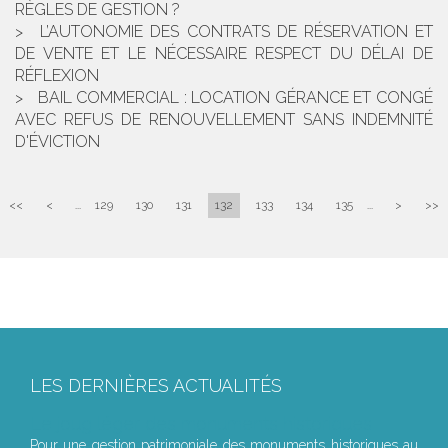
RÈGLES DE GESTION ?
L’AUTONOMIE DES CONTRATS DE RÉSERVATION ET
DE VENTE ET LE NÉCESSAIRE RESPECT DU DÉLAI DE
RÉFLEXION
BAIL COMMERCIAL : LOCATION GÉRANCE ET CONGÉ
AVEC REFUS DE RENOUVELLEMENT SANS INDEMNITÉ
D'ÉVICTION
<<
<
...
129
130
131
132
133
134
135
...
>
>>
LES DERNIÈRES ACTUALITÉS
Le joug léger des monuments historiques
Pour une gestion patrimoniale des monuments historiques au