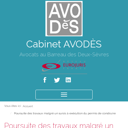
Cabinet AVODÈS
Avocats au Barreau des Deux-Sèvres
Ouvrir
le
Vous êtes ici :
Accueil
menu
Poursuite des travaux malgré un sursis à exécution du permis de construire
Poursuite des travaux malgré un