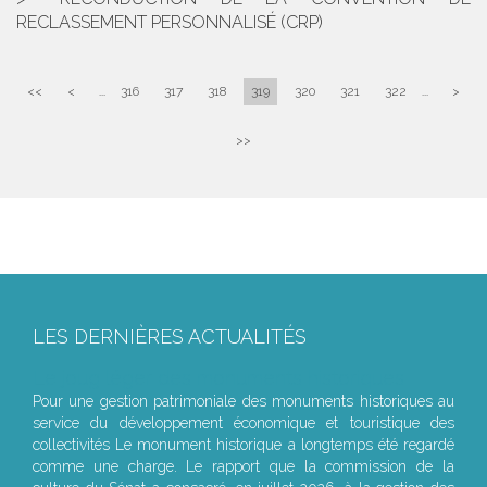
RECLASSEMENT PERSONNALISÉ (CRP)
<<
<
...
316
317
318
319
320
321
322
...
>
>>
LES DERNIÈRES ACTUALITÉS
Le joug léger des monuments historiques
Pour une gestion patrimoniale des monuments historiques au
service du développement économique et touristique des
collectivités Le monument historique a longtemps été regardé
comme une charge. Le rapport que la commission de la