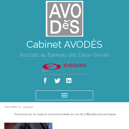
Cabinet AVODÈS
Avocats au Barreau des Deux-Sèvres
Ouvrir
le
Vous êtes ici :
Accueil
menu
Précisions sur la rupture conventionnelle en cas de difficultés économiques