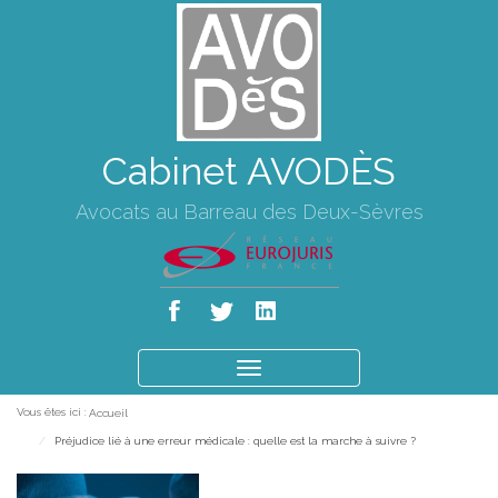
Cabinet AVODÈS
Avocats au Barreau des Deux-Sèvres
Ouvrir
le
Vous êtes ici :
Accueil
menu
Préjudice lié à une erreur médicale : quelle est la marche à suivre ?