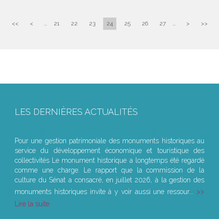
<<
<
...
21
22
23
24
25
26
27
...
>
>>
LES DERNIÈRES ACTUALITÉS
Le joug léger des monuments historiques
Pour une gestion patrimoniale des monuments historiques au
service du développement économique et touristique des
collectivités Le monument historique a longtemps été regardé
comme une charge. Le rapport que la commission de la
culture du Sénat a consacré, en juillet 2026, à la gestion des
monuments historiques invite à y voir aussi une ressour...
Lire la suite