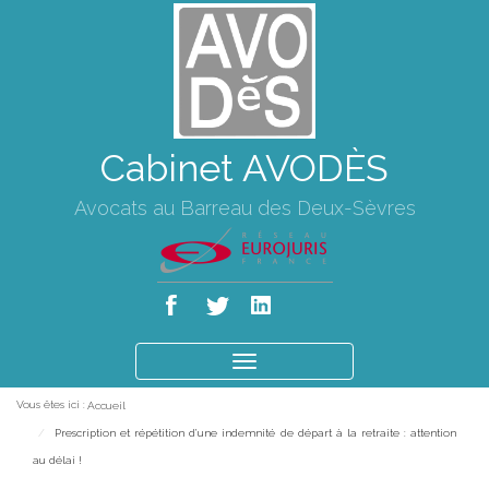
Cabinet AVODÈS
Avocats au Barreau des Deux-Sèvres
Ouvrir
le
Vous êtes ici :
Accueil
menu
Prescription et répétition d’une indemnité de départ à la retraite : attention
au délai !