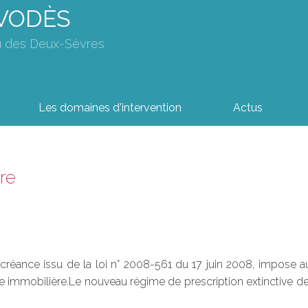
AVODÈS
u des Deux-Sèvres
Les domaines d'intervention
Actus
ère
réance issu de la loi n° 2008-561 du 17 juin 2008, impose aux
 immobilière.Le nouveau régime de prescription extinctive de