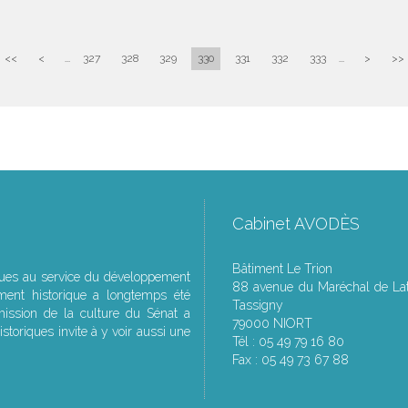
<<
<
...
327
328
329
330
331
332
333
...
>
>>
Cabinet AVODÈS
Bâtiment Le Trion
ques au service du développement
88 avenue du Maréchal de Lat
ment historique a longtemps été
Tassigny
ssion de la culture du Sénat a
79000 NIORT
storiques invite à y voir aussi une
Tél : 05 49 79 16 80
Fax : 05 49 73 67 88