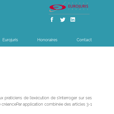
Eurojuris
Honoraires
Contact
 praticiens de l’exécution de s’interroger sur ses
 créancePar application combinée des articles 3-1