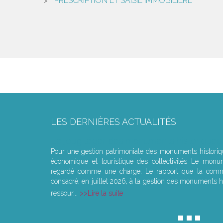
PRESCRIPTION ET SAISIE IMMOBILIÈRE
LES DERNIÈRES ACTUALITÉS
Le joug léger des monuments historiques
Pour une gestion patrimoniale des monuments histori
économique et touristique des collectivités Le monu
regardé comme une charge. Le rapport que la commi
consacré, en juillet 2026, à la gestion des monuments hi
ressour...
Lire la suite