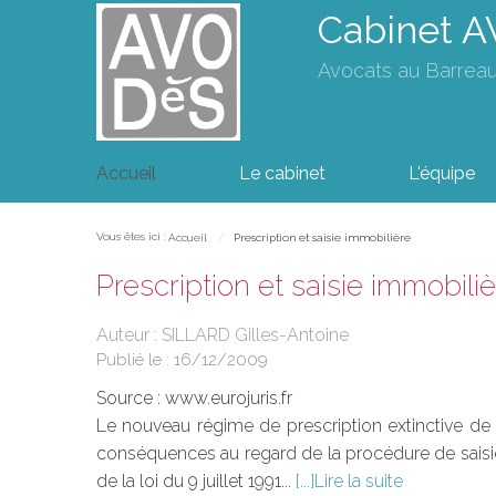
Cabinet 
Avocats au Barrea
Accueil
Le cabinet
L'équipe
Vous êtes ici :
Accueil
Prescription et saisie immobilière
Prescription et saisie immobili
Auteur : SILLARD Gilles-Antoine
Publié le :
16/12/2009
Source :
www.eurojuris.fr
Le nouveau régime de prescription extinctive de c
conséquences au regard de la procédure de saisie
de la loi du 9 juillet 1991...
Lire la suite