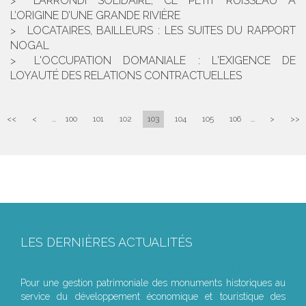
L’ARRONDI SOLIDAIRE, CE PETIT RUISSEAU À
L’ORIGINE D’UNE GRANDE RIVIÈRE
LOCATAIRES, BAILLEURS : LES SUITES DU RAPPORT
NOGAL
L'OCCUPATION DOMANIALE : L'EXIGENCE DE
LOYAUTÉ DES RELATIONS CONTRACTUELLES
<<
<
...
100
101
102
103
104
105
106
...
>
>>
LES DERNIÈRES ACTUALITÉS
Le joug léger des monuments historiques
Pour une gestion patrimoniale des monuments historiques au
service du développement économique et touristique des