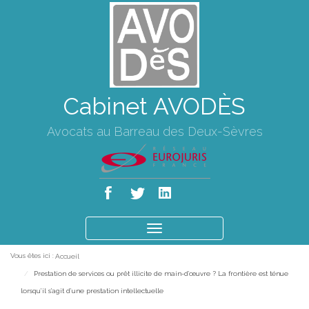
Cabinet AVODÈS
Avocats au Barreau des Deux-Sèvres
Ouvrir
le
Vous êtes ici :
Accueil
menu
Prestation de services ou prêt illicite de main-d’œuvre ? La frontière est ténue
lorsqu’il s’agit d’une prestation intellectuelle