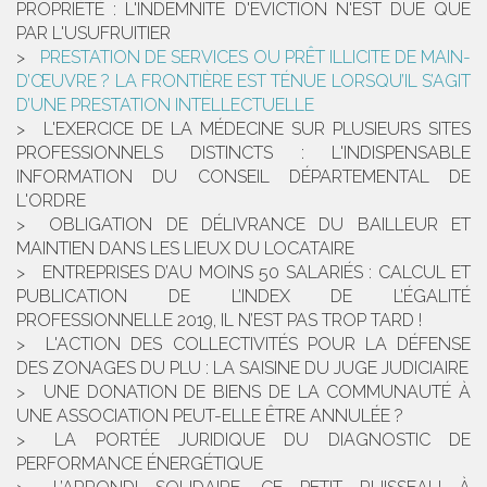
PROPRIÉTÉ : L'INDEMNITÉ D'ÉVICTION N'EST DUE QUE
PAR L'USUFRUITIER
PRESTATION DE SERVICES OU PRÊT ILLICITE DE MAIN-
D’ŒUVRE ? LA FRONTIÈRE EST TÉNUE LORSQU’IL S’AGIT
D’UNE PRESTATION INTELLECTUELLE
L'EXERCICE DE LA MÉDECINE SUR PLUSIEURS SITES
PROFESSIONNELS DISTINCTS : L'INDISPENSABLE
INFORMATION DU CONSEIL DÉPARTEMENTAL DE
L'ORDRE
OBLIGATION DE DÉLIVRANCE DU BAILLEUR ET
MAINTIEN DANS LES LIEUX DU LOCATAIRE
ENTREPRISES D’AU MOINS 50 SALARIÉS : CALCUL ET
PUBLICATION DE L’INDEX DE L’ÉGALITÉ
PROFESSIONNELLE 2019, IL N’EST PAS TROP TARD !
L'ACTION DES COLLECTIVITÉS POUR LA DÉFENSE
DES ZONAGES DU PLU : LA SAISINE DU JUGE JUDICIAIRE
UNE DONATION DE BIENS DE LA COMMUNAUTÉ À
UNE ASSOCIATION PEUT-ELLE ÊTRE ANNULÉE ?
LA PORTÉE JURIDIQUE DU DIAGNOSTIC DE
PERFORMANCE ÉNERGÉTIQUE