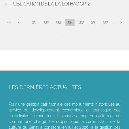
PUBLICATION DE LA LA LOI HADOPI 2
<<
<
...
331
332
333
334
335
336
337
...
>
>>
LES DERNIÈRES ACTUALITÉS
Le joug léger des monuments historiques
Pour une gestion patrimoniale des monuments historiques au
service du développement économique et touristique des
collectivités Le monument historique a longtemps été regardé
comme une charge. Le rapport que la commission de la
culture du Sénat a consacré, en juillet 2026, à la gestion des