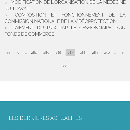
MODIFICATION DE L'ORGANISATION DE LA MÉDECINE
DU TRAVAIL
COMPOSITION ET FONCTIONNEMENT DE LA
COMMISSION NATIONALE DE LA VIDÉOPROTECTION
PAIEMENT DU PRIX PAR LE CESSIONNAIRE D'UN
FONDS DE COMMERCE
<<
<
...
284
285
286
287
288
289
290
...
>
>>
LES DERNIÈRES ACTUALITÉS
Le joug léger des monuments historiques