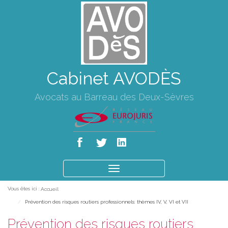
Cabinet AVODÈS
Avocats au Barreau des Deux-Sèvres
Ouvrir
le
Vous êtes ici :
Accueil
menu
Prévention des risques routiers professionnels: thèmes IV, V, VI et VII
Prévention des risques routiers