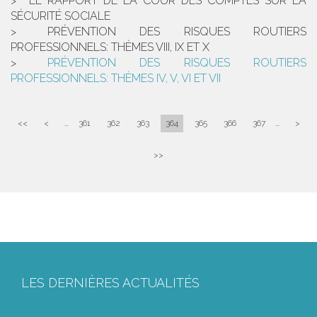
LE RAPPORT DE LA COUR DES COMPTES SUR LA
SÉCURITÉ SOCIALE
PRÉVENTION DES RISQUES ROUTIERS
PROFESSIONNELS: THÈMES VIII, IX ET X
PRÉVENTION DES RISQUES ROUTIERS
PROFESSIONNELS: THÈMES IV, V, VI ET VII
<<
<
...
361
362
363
364
365
366
367
...
>
>>
LES DERNIÈRES ACTUALITÉS
Le joug léger des monuments historiques