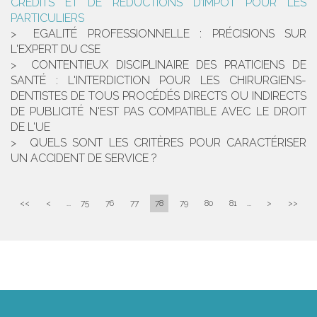
CRÉDITS ET DE RÉDUCTIONS D’IMPÔT POUR LES
PARTICULIERS
EGALITÉ PROFESSIONNELLE : PRÉCISIONS SUR
L'EXPERT DU CSE
CONTENTIEUX DISCIPLINAIRE DES PRATICIENS DE
SANTÉ : L'INTERDICTION POUR LES CHIRURGIENS-
DENTISTES DE TOUS PROCÉDÉS DIRECTS OU INDIRECTS
DE PUBLICITÉ N'EST PAS COMPATIBLE AVEC LE DROIT
DE L'UE
QUELS SONT LES CRITÈRES POUR CARACTÉRISER
UN ACCIDENT DE SERVICE ?
<<
<
...
75
76
77
78
79
80
81
...
>
>>