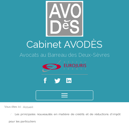
Cabinet AVODÈS
Avocats au Barreau des Deux-Sèvres
Ouvrir
le
Vous êtes ici :
Accueil
menu
Les principales nouveautés en matière de crédits et de réductions d’impôt
pour les particuliers