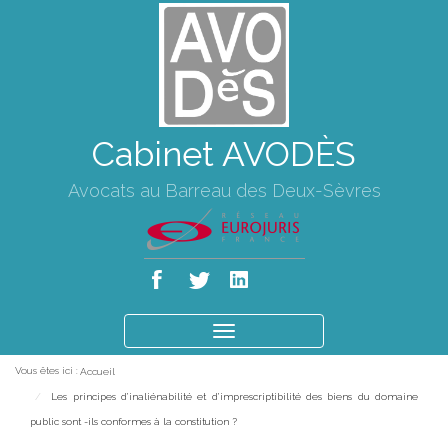
Cabinet AVODÈS
Avocats au Barreau des Deux-Sèvres
Ouvrir
le
Vous êtes ici :
Accueil
menu
Les principes d’inaliénabilité et d’imprescriptibilité des biens du domaine
public sont -ils conformes à la constitution ?