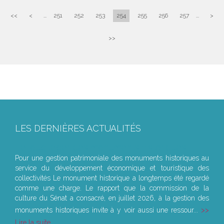
<<
<
...
251
252
253
254
255
256
257
...
>
>>
LES DERNIÈRES ACTUALITÉS
Le joug léger des monuments historiques
Pour une gestion patrimoniale des monuments historiques au
service du développement économique et touristique des
collectivités Le monument historique a longtemps été regardé
comme une charge. Le rapport que la commission de la
culture du Sénat a consacré, en juillet 2026, à la gestion des
monuments historiques invite à y voir aussi une ressour...
Lire la suite