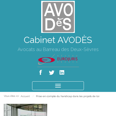
Cabinet AVODÈS
Avocats au Barreau des Deux-Sèvres
Ouvrir
le
Vous êtes ici :
Accueil
Prise en compte du handicap dans les projets de loi
menu