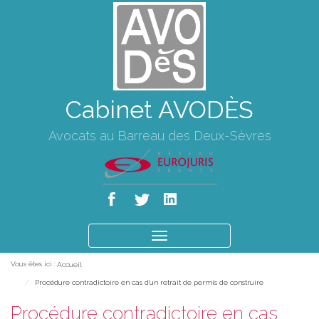
Cabinet AVODÈS
Avocats au Barreau des Deux-Sèvres
Ouvrir
le
Vous êtes ici :
Accueil
menu
Procédure contradictoire en cas d'un retrait de permis de construire
Procédure contradictoire en cas