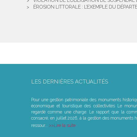
VIOLATION DE L’OBLIGATION DE SUSPENDRE L
ÉROSION LITTORALE : L’EXEMPLE DU DÉPAR
LES DERNIÈRES ACTUALITÉS
Le joug léger des monuments historiques
Pour une gestion patrimoniale des monuments histori
économique et touristique des collectivités Le monu
regardé comme une charge. Le rapport que la commi
consacré, en juillet 2026, à la gestion des monuments hi
ressour...
Lire la suite