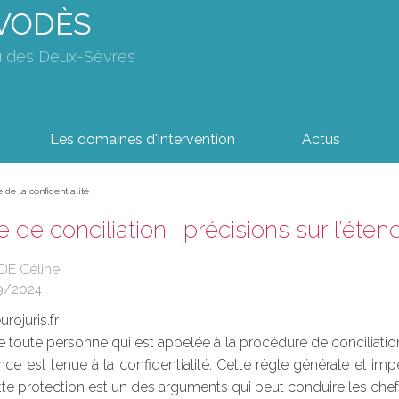
AVODÈS
u des Deux-Sèvres
Les domaines d'intervention
Actus
 de la confidentialité
 de conciliation : précisions sur l’éten
DE Céline
9/2024
rojuris.fr
ue toute personne qui est appelée à la procédure de conciliati
ce est tenue à la confidentialité. Cette règle générale et imp
 protection est un des arguments qui peut conduire les chefs 