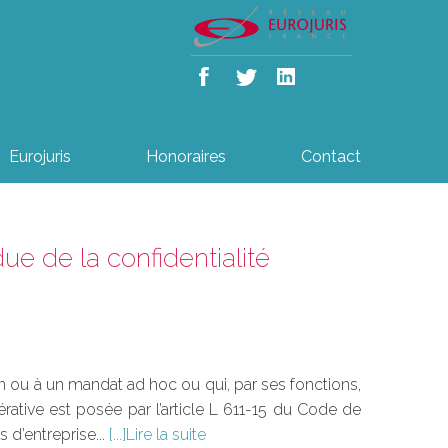
Eurojuris
Honoraires
Contact
due de la confidentialité
on ou à un mandat ad hoc ou qui, par ses fonctions,
érative est posée par l’article L 611-15 du Code de
d’entreprise...
Lire la suite