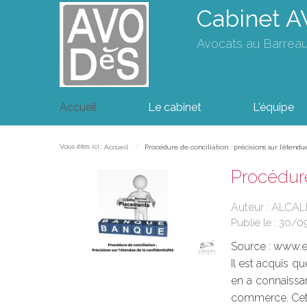
Cabinet 
Avocats au Barrea
Accueil
Le cabinet
L'équipe
Vous êtes ici :
Accueil
Procédure de conciliation : précisions sur l’étendue
Procédure
Auteur : ALCAL
Publié le :
30/0
Source :
www.eu
Il est acquis q
en a connaissan
commerce. Cette