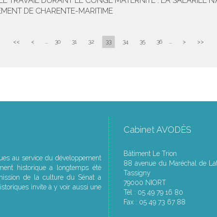
E TRAVAIL DURANT LE CONGÉ MATERNITÉ : LA SALARIÉE N’A
TEMENT DE CHARENTE-MARITIME
<<
<
...
30
31
32
33
34
35
36
...
>
>>
Cabinet AVODÈS
Bâtiment Le Trion
ques au service du développement
88 avenue du Maréchal de Lat
ment historique a longtemps été
Tassigny
ssion de la culture du Sénat a
79000 NIORT
storiques invite à y voir aussi une
Tél : 05 49 79 16 80
Fax : 05 49 73 67 88